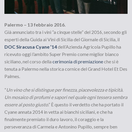
Palermo – 13 febbraio 2016.
Già annunciato tra i vini “a cinque stelle” del 2016, secondo gli
esperti della Guida ai Vini di Sicilia del Giornale di Sicilia, il
DOC Siracusa Cyane ’14
dell’Azienda Agricola Pupillo ha
ricevuto oggi l’ambito Super Premio come miglior bianco
siciliano, nel corso della
cerimonia di premiazione
che si è
tenuta a Palermo nella storica cornice del Grand Hotel Et Des
Palmes.
“
Un vino che si distingue per finezza, piacevolezza e tipicità.
Un mosaico di profumi e sapori nel quale ogni tessera sembra
essere al posto giusto
.” È questo il verdetto che ha portato il
Cyane annata 2014 in vetta ai bianchi siciliani, e che ha
finalmente premiato il duro lavoro, il coraggio e la
perseveranza di Carmela e Antonino Pupillo, sempre ben